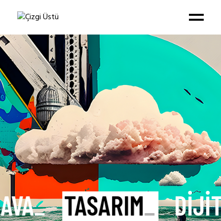
HAVA
_
TASARIM
_
DİJİ